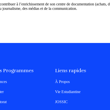
 contribuer à l’enrichissement de son centre de documentation (achats,
 journalisme, des médias et de la communication.
s Programmes
Liens rapides
nces
À Propos
ter
Vie Estudiantine
orat
JOSSIC