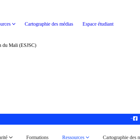
urces
Cartographie des médias
Espace étudiant
on du Mali (ESJSC)
–
rité
Formations
Ressources
Cartographie des 