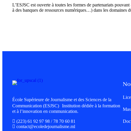
L’ESJSC est ouverte à toutes les formes de partenariats pouvant
à des banques de ressources numériques…) dans les domaines du
No
Lice
École Supérieure de Journalisme et des Sciences de la
Communication (ESJSC) Institution dédiée à la formation
Mas
et à l’innovation en communication.
(223) 61 92 97 98 / 78 70 60 81
Doct
contact@ecoledejournalisme.ml