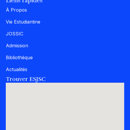
Liens rapides
À Propos
Vie Estudiantine
JOSSIC
Admission
Bibliothèque
Actualités
Trouver ESJSC