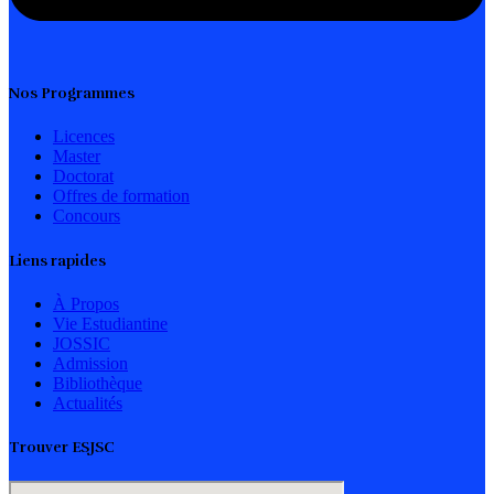
Nos Programmes
Licences
Master
Doctorat
Offres de formation
Concours
Liens rapides
À Propos
Vie Estudiantine
JOSSIC
Admission
Bibliothèque
Actualités
Trouver ESJSC