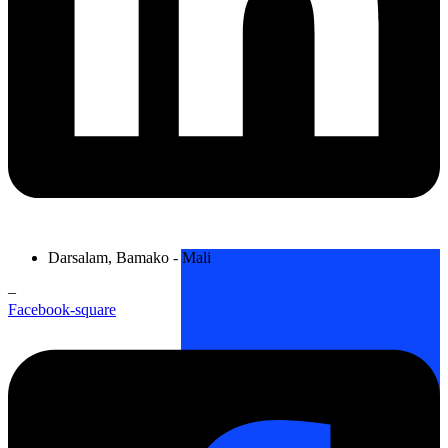
Darsalam, Bamako - Mali
–
Facebook-square