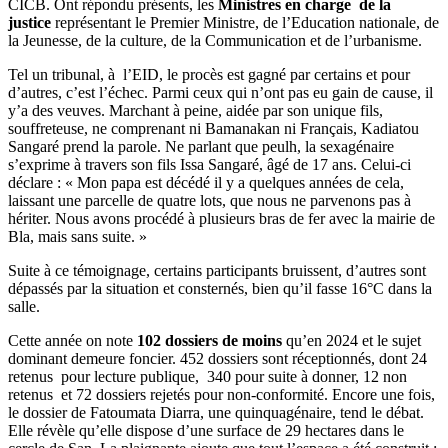
CICB. Ont répondu présents, les
Ministres en charge de la
justice
représentant le Premier Ministre, de l’Education nationale, de
la Jeunesse, de la culture, de la Communication et de l’urbanisme.
Tel un tribunal, à l’EID, le procès est gagné par certains et pour
d’autres, c’est l’échec. Parmi ceux qui n’ont pas eu gain de cause, il
y’a des veuves. Marchant à peine, aidée par son unique fils,
souffreteuse, ne comprenant ni Bamanakan ni Français, Kadiatou
Sangaré prend la parole. Ne parlant que peulh, la sexagénaire
s’exprime à travers son fils Issa Sangaré, âgé de 17 ans. Celui-ci
déclare : « Mon papa est décédé il y a quelques années de cela,
laissant une parcelle de quatre lots, que nous ne parvenons pas à
hériter. Nous avons procédé à plusieurs bras de fer avec la mairie de
Bla, mais sans suite. »
Suite à ce témoignage, certains participants bruissent, d’autres sont
dépassés par la situation et consternés, bien qu’il fasse 16°C dans la
salle.
Cette année on note
102 dossiers de moins
qu’en 2024 et le sujet
dominant demeure foncier. 452 dossiers sont réceptionnés, dont 24
retenus pour lecture publique, 340 pour suite à donner, 12 non
retenus et 72 dossiers rejetés pour non-conformité. Encore une fois,
le dossier de Fatoumata Diarra, une quinquagénaire, tend le débat.
Elle révèle qu’elle dispose d’une surface de 29 hectares dans le