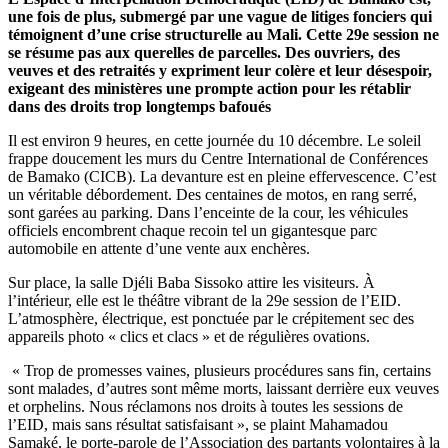
une fois de plus, submergé par une vague de litiges fonciers qui
témoignent d’une crise structurelle au Mali. Cette 29e session ne
se résume pas aux querelles de parcelles. Des ouvriers, des
veuves et des retraités y expriment leur colère et leur désespoir,
exigeant des ministères une prompte action pour les rétablir
dans des droits trop longtemps bafoués
Il est environ 9 heures, en cette journée du 10 décembre. Le soleil
frappe doucement les murs du Centre International de Conférences
de Bamako (CICB). La devanture est en pleine effervescence. C’est
un véritable débordement. Des centaines de motos, en rang serré,
sont garées au parking. Dans l’enceinte de la cour, les véhicules
officiels encombrent chaque recoin tel un gigantesque parc
automobile en attente d’une vente aux enchères.
Sur place, la salle Djéli Baba Sissoko attire les visiteurs. À
l’intérieur, elle est le théâtre vibrant de la 29e session de l’EID.
L’atmosphère, électrique, est ponctuée par le crépitement sec des
appareils photo « clics et clacs » et de régulières ovations.
« Trop de promesses vaines, plusieurs procédures sans fin, certains
sont malades, d’autres sont même morts, laissant derrière eux veuves
et orphelins. Nous réclamons nos droits à toutes les sessions de
l’EID, mais sans résultat satisfaisant », se plaint Mahamadou
Samaké, le porte-parole de l’Association des partants volontaires à la