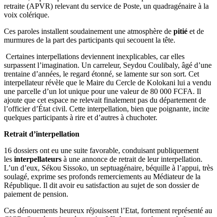
retraite (APVR) relevant du service de Poste, un quadragénaire à la
voix colérique.
Ces paroles installent soudainement une atmosphère de
pitié
et de
murmures de la part des participants qui secouent la tête.
Certaines interpellations deviennent inexplicables, car elles
surpassent l’imagination. Un carreleur, Seydou Coulibaly, âgé d’une
trentaine d’années, le regard étonné, se lamente sur son sort. Cet
interpellateur révèle que le Maire du Cercle de Kolokani lui a vendu
une parcelle d’un lot unique pour une valeur de 80 000 FCFA. Il
ajoute que cet espace ne relevait finalement pas du département de
l’officier d’État civil. Cette interpellation, bien que poignante, incite
quelques participants à rire et d’autres à chuchoter.
Retrait d’interpellation
16 dossiers ont eu une suite favorable, conduisant publiquement
les
interpellateurs
à une annonce de retrait de leur interpellation.
L’un d’eux, Sékou Sissoko, un septuagénaire, béquille à l’appui, très
soulagé, exprime ses profonds remerciements au Médiateur de la
République. Il dit avoir eu satisfaction au sujet de son dossier de
paiement de pension.
Ces dénouements heureux réjouissent l’Etat, fortement représenté au